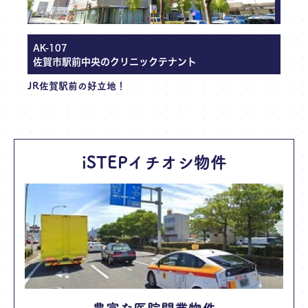
AK-107
A
佐賀市駅前中央のクリニックテナント
JR佐賀駅前の好立地！
「
地
iSTEPイチオシ物件