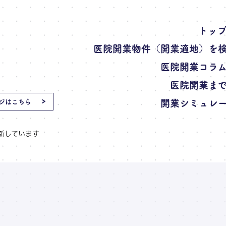
トッ
医院開業物件（開業適地）を
医院開業コラ
医院開業ま
開業シミュレ
ジはこちら
新しています