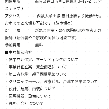
開催場所 :
福岡県春日市春日原東町3-47-2（アイ
ステップ ）
アクセス
： 西鉄大牟田線 春日原駅より徒歩5分。
お車でのご来場も可能です（駐車場有）
対 象
: 新規ご開業・既存医院継承をお考えの
医師（配偶者やご家族の同伴も可能です）
参加費用
:
無料
■
主な相談内容
・開業立地選定、マーケティングについて
・事業計画立案、資金調達について
・第三者継承、親子間継承について
・クリニックモール、医療ビル、戸建て開業について
・設計、建築、内装について
・医療機器、設備について
・税務、会計について